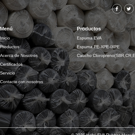
Menú
Productos
Inicio
Espuma EVA
Productos
Espuma PE-XPE-IXPE
Acerca de Nosotros
Caucho Cloropreno(SBR,CR,
Certificados
Servicio
Contacte con nosotros
© 2026 Hefei EVA Rubber Manufac